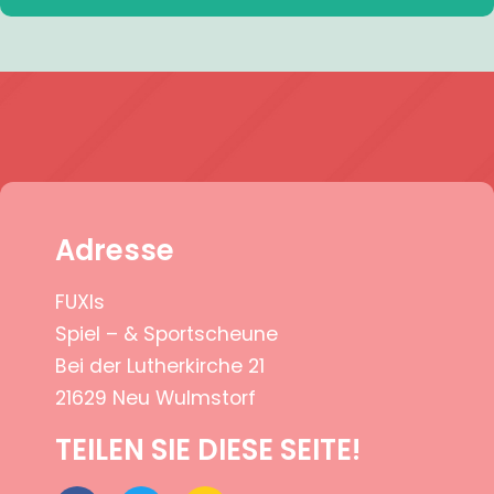
Adresse
FUXIs
Spiel – & Sportscheune
Bei der Lutherkirche 21
21629 Neu Wulmstorf
TEILEN SIE DIESE SEITE!